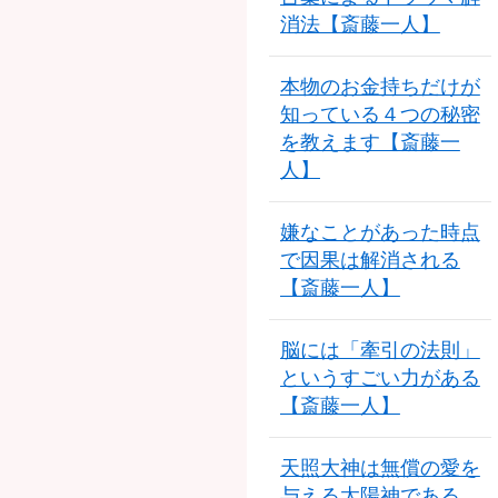
消法【斎藤一人】
本物のお金持ちだけが
知っている４つの秘密
を教えます【斎藤一
人】
嫌なことがあった時点
で因果は解消される
【斎藤一人】
脳には「牽引の法則」
というすごい力がある
【斎藤一人】
天照大神は無償の愛を
与える太陽神である