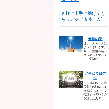
神様に上手に助けても
らう方法【斎藤一人】
覚悟の話
はい、え～、おは
ようございます。
今日は覚悟の話っ
つうのします。え
～、覚悟の･･･
ツキと奇跡の
話
この前あの～、観
音参りの時にちょ
っと話した「ツキ
の話」っていうの
を話したんで･･･