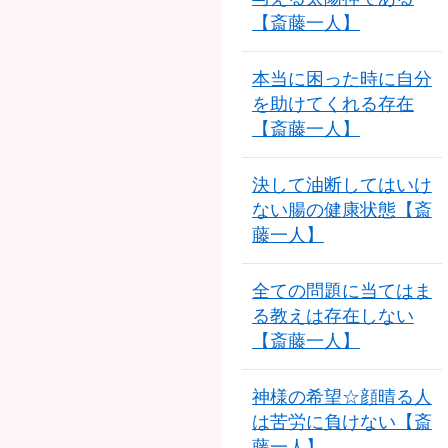
【斎藤一人】
本当に困った時に自分
を助けてくれる存在
【斎藤一人】
決して油断してはいけ
ない腸の健康状態【斎
藤一人】
全ての問題に当てはま
る教えは存在しない
【斎藤一人】
神様の希望☆顔晴る人
は苦労に負けない【斎
藤一人】