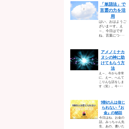
「単語法」で
言霊の力を活
用
はい、おはようご
ざいまーす。え
～、今日はです
ね、言葉につ･･･
アメノミナカ
ヌシの神に助
けてもらう方
法
え～、今から非常
に、えー、へんて
こりんな話をしま
す（笑）。今･･･
9割の人は信じ
られない『お
金』の秘話
今日はね、お金の
話。みっちゃん先
生、あの、書いた