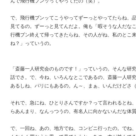
んで飛行機ブンッってやってたの（笑）。
で、飛行機ブンッてこうやってずーっとやってたらね、
見てるの。ずーっと見てんだよ。俺も「暇そうな人だな
行機ブン終えて帰ってきたらね、その人がね、私のとこ
ね？」っていうの。
「斎藤一人研究会のものです！」っていうの。そんな研
話でさ。で、今ね、いろんなとこであるの、斎藤一人研
あるしね、パリにもあるの。ん～、まぁ、いんだけどさ
それで、急にね、ひとりさんですか？って言われるとね
らあんまり、なんっつうの、有名人に向かないんだな体
で、一回ね、あの、地方でね、コンビニ行ったの。でね