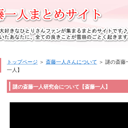
トップページ
＞
斎藤一人さんについて
＞
謎の斎藤
一人】
謎の斎藤一人研究会について【斎藤一人】