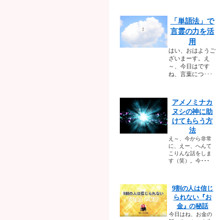
「単語法」で
言霊の力を活
用
はい、おはようご
ざいまーす。え
～、今日はです
ね、言葉につ･･･
アメノミナカ
ヌシの神に助
けてもらう方
法
え～、今から非常
に、えー、へんて
こりんな話をしま
す（笑）。今･･･
9割の人は信じ
られない『お
金』の秘話
今日はね、お金の