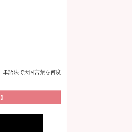
＞
単語法で天国言葉を何度
人】