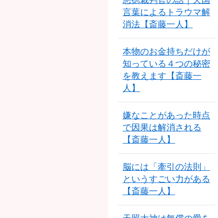
悪徳裁判官の話｜天国
言葉によるトラウマ解
消法【斎藤一人】
本物のお金持ちだけが
知っている４つの秘密
を教えます【斎藤一
人】
嫌なことがあった時点
で因果は解消される
【斎藤一人】
脳には「牽引の法則」
というすごい力がある
【斎藤一人】