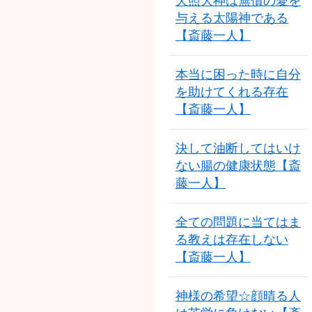
天照大神は無償の愛を
与える太陽神である
【斎藤一人】
本当に困った時に自分
を助けてくれる存在
【斎藤一人】
決して油断してはいけ
ない腸の健康状態【斎
藤一人】
全ての問題に当てはま
る教えは存在しない
【斎藤一人】
神様の希望☆顔晴る人