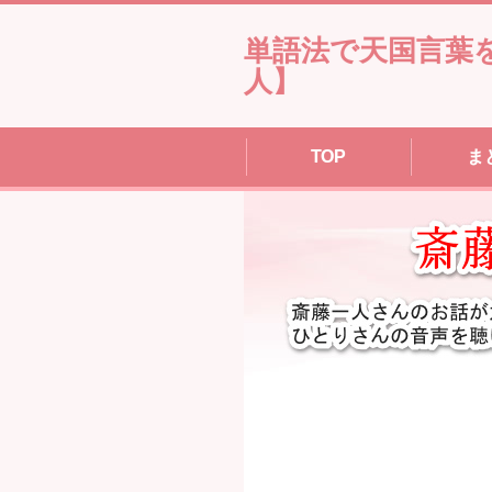
単語法で天国言葉
人】
TOP
ま