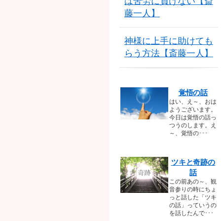
は苦労に負けない【斎
藤一人】
神様に上手に助けても
らう方法【斎藤一人】
覚悟の話
はい、え～、おは
ようございます。
今日は覚悟の話っ
つうのします。え
～、覚悟の･･･
ツキと奇跡の
話
この前あの～、観
音参りの時にちょ
っと話した「ツキ
の話」っていうの
を話したんで･･･