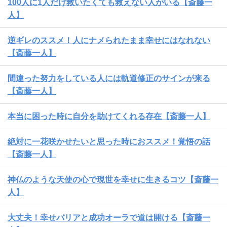
100人に1人だけ救いたくても救えない人がいる【斎藤一
人】
逆ギレのススメ！人にナメられたまま幸せにはなれない
【斎藤一人】
間違った努力をしている人には軌道修正のサインが来る
【斎藤一人】
本当に困った時に自分を助けてくれる存在【斎藤一人】
絶対に一花咲かせたいと思った時におススメ！覚悟の話
【斎藤一人】
神仏のような天使の心で現世を幸せに生きるコツ【斎藤一
人】
大丈夫！幸せバリアと成功オーラで道は開ける【斎藤一