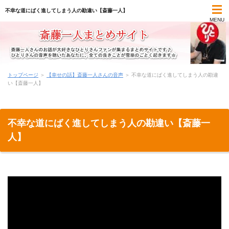
不幸な道にばく進してしまう人の勘違い【斎藤一人】
MENU
TOP
トップページ
＞
【幸せの話】斎藤一人さんの音声
＞
不幸な道にばく進してしまう人の勘違
い【斎藤一人】
斎藤一人まとめコンテンツ
一日一語の名言集
不幸な道にばく進してしまう人の勘違い【斎藤一
人】
オーディオブック(朗読)
最新書籍(本)
気づきメモ
学びのメモ帳