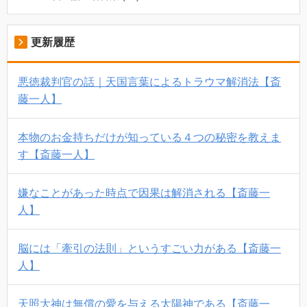
更新履歴
悪徳裁判官の話｜天国言葉によるトラウマ解消法【斎
藤一人】
本物のお金持ちだけが知っている４つの秘密を教えま
す【斎藤一人】
嫌なことがあった時点で因果は解消される【斎藤一
人】
脳には「牽引の法則」というすごい力がある【斎藤一
人】
天照大神は無償の愛を与える太陽神である【斎藤一