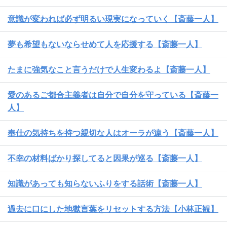
意識が変われば必ず明るい現実になっていく【斎藤一人】
夢も希望もないならせめて人を応援する【斎藤一人】
たまに強気なこと言うだけで人生変わるよ【斎藤一人】
愛のあるご都合主義者は自分で自分を守っている【斎藤一
人】
奉仕の気持ちを持つ親切な人はオーラが違う【斎藤一人】
不幸の材料ばかり探してると因果が巡る【斎藤一人】
知識があっても知らないふりをする話術【斎藤一人】
過去に口にした地獄言葉をリセットする方法【小林正観】