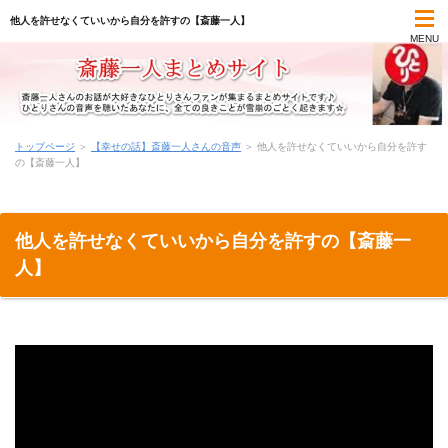
他人を許せなくていいから自分を許すの【斎藤一人】
MENU
TOP
トップページ
＞
【幸せの話】斎藤一人さんの音声
＞
他人を許せなくていいから自分を許す
の【斎藤一人】
斎藤一人まとめコンテンツ
一日一語の名言集
他人を許せなくていいから自分を許すの【斎藤一
人】
オーディオブック(朗読)
最新書籍(本)
気づきメモ
学びのメモ帳