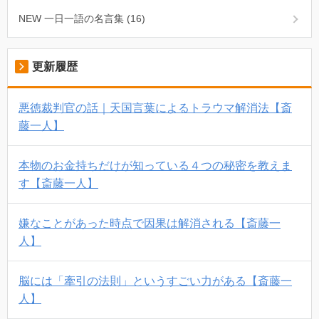
NEW 一日一語の名言集 (16)
更新履歴
悪徳裁判官の話｜天国言葉によるトラウマ解消法【斎
藤一人】
本物のお金持ちだけが知っている４つの秘密を教えま
す【斎藤一人】
嫌なことがあった時点で因果は解消される【斎藤一
人】
脳には「牽引の法則」というすごい力がある【斎藤一
人】