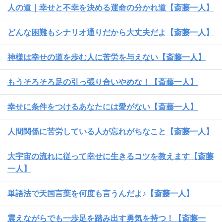
人の道｜幸せと不幸を決める運命の分かれ道【斎藤一人】
どんな困難もシナリオ通りだから大丈夫だよ【斎藤一人】
神様は幸せの道を歩む人に苦労を与えない【斎藤一人】
もうそろそろ足の引っ張り合いやめな！【斎藤一人】
幸せに条件をつけるあなたには愛がない【斎藤一人】
人間関係に苦労している人が忘れがちなこと【斎藤一人】
大宇宙の流れに従って幸せに生きるコツを教えます【斎藤
一人】
単語法で天国言葉を何度も言うんだよ♪【斎藤一人】
震えながらでも一歩足を踏み出す勇気を持つ！【斎藤一