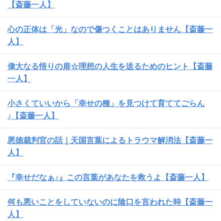
【斎藤一人】
心の正体は「光」なので傷つくことはありません【斎藤一
人】
偉大なる悟りの扉☆理想の人生を送るためのヒント【斎藤
一人】
小さくていいから「幸せの種」を見つけて育ててごらん
♪【斎藤一人】
悪徳裁判官の話｜天国言葉によるトラウマ解消法【斎藤一
人】
『幸せだなぁ♪』この言葉があなたを救うよ【斎藤一人】
何も悪いことをしていないのに陰口を言われた時【斎藤一
人】