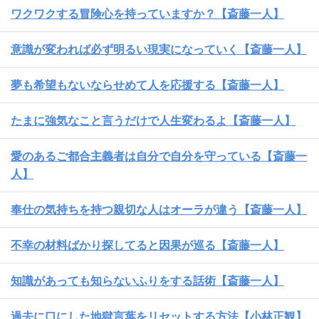
ワクワクする冒険心を持っていますか？【斎藤一人】
意識が変われば必ず明るい現実になっていく【斎藤一人】
夢も希望もないならせめて人を応援する【斎藤一人】
たまに強気なこと言うだけで人生変わるよ【斎藤一人】
愛のあるご都合主義者は自分で自分を守っている【斎藤一
人】
奉仕の気持ちを持つ親切な人はオーラが違う【斎藤一人】
不幸の材料ばかり探してると因果が巡る【斎藤一人】
知識があっても知らないふりをする話術【斎藤一人】
過去に口にした地獄言葉をリセットする方法【小林正観】