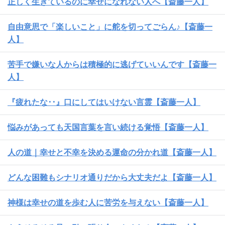
正しく生きているのに幸せになれない人へ【斎藤一人】
自由意思で「楽しいこと」に舵を切ってごらん♪【斎藤一
人】
苦手で嫌いな人からは積極的に逃げていいんです【斎藤一
人】
『疲れたな･･』口にしてはいけない言霊【斎藤一人】
悩みがあっても天国言葉を言い続ける覚悟【斎藤一人】
人の道｜幸せと不幸を決める運命の分かれ道【斎藤一人】
どんな困難もシナリオ通りだから大丈夫だよ【斎藤一人】
神様は幸せの道を歩む人に苦労を与えない【斎藤一人】