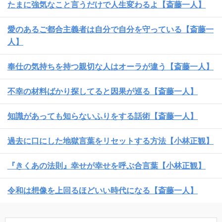
たまに強気なこと言うだけで人生変わるよ【斎藤一人】
愛のあるご都合主義者は自分で自分を守っている【斎藤一
人】
奉仕の気持ちを持つ親切な人はオーラが違う【斎藤一人】
不幸の材料ばかり探してると因果が巡る【斎藤一人】
知識があっても知らないふりをする話術【斎藤一人】
過去に口にした地獄言葉をリセットする方法【小林正観】
『きくあの法則』幸せが幸せを呼ぶ合言葉【小林正観】
令和は想像を上回るほどいい時代になる【斎藤一人】