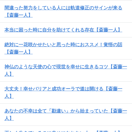
間違った努力をしている人には軌道修正のサインが来る
【斎藤一人】
本当に困った時に自分を助けてくれる存在【斎藤一人】
絶対に一花咲かせたいと思った時におススメ！覚悟の話
【斎藤一人】
神仏のような天使の心で現世を幸せに生きるコツ【斎藤一
人】
大丈夫！幸せバリアと成功オーラで道は開ける【斎藤一
人】
あなたの不幸は全て「勘違い」から始まっていた【斎藤一
人】