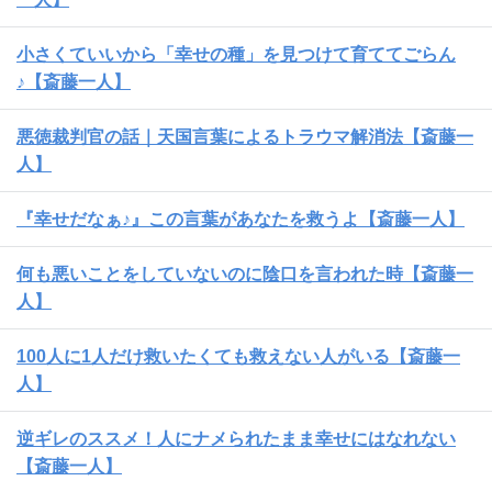
小さくていいから「幸せの種」を見つけて育ててごらん
♪【斎藤一人】
悪徳裁判官の話｜天国言葉によるトラウマ解消法【斎藤一
人】
『幸せだなぁ♪』この言葉があなたを救うよ【斎藤一人】
何も悪いことをしていないのに陰口を言われた時【斎藤一
人】
100人に1人だけ救いたくても救えない人がいる【斎藤一
人】
逆ギレのススメ！人にナメられたまま幸せにはなれない
【斎藤一人】