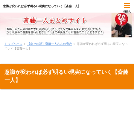
意識が変われば必ず明るい現実になっていく【斎藤一人】
MENU
TOP
トップページ
＞
【幸せの話】斎藤一人さんの音声
＞
意識が変われば必ず明るい現実になっ
ていく【斎藤一人】
斎藤一人まとめコンテンツ
一日一語の名言集
意識が変われば必ず明るい現実になっていく【斎藤
一人】
オーディオブック(朗読)
最新書籍(本)
気づきメモ
学びのメモ帳