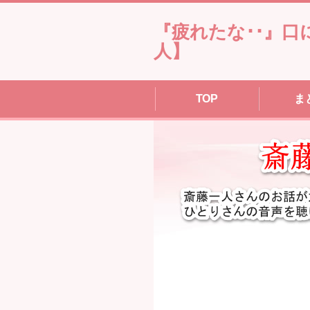
『疲れたな･･』
人】
TOP
ま