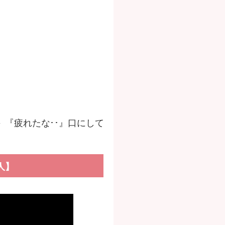
＞
『疲れたな･･』口にして
人】