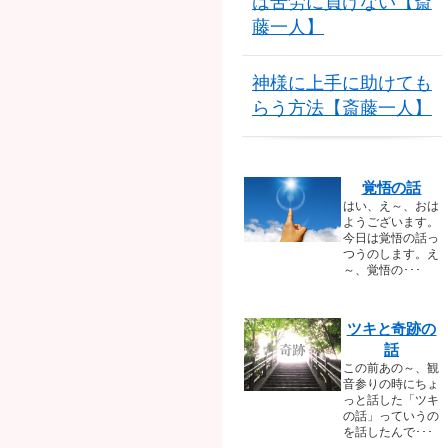
は苦労に負けない【斎
藤一人】
神様に上手に助けても
らう方法【斎藤一人】
覚悟の話
はい、え～、おは
ようございます。
今日は覚悟の話っ
つうのします。え
～、覚悟の･･･
ツキと奇跡の
話
この前あの～、観
音参りの時にちょ
っと話した「ツキ
の話」っていうの
を話したんで･･･