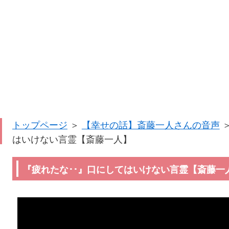
トップページ
＞
【幸せの話】斎藤一人さんの音声
はいけない言霊【斎藤一人】
『疲れたな･･』口にしてはいけない言霊【斎藤一