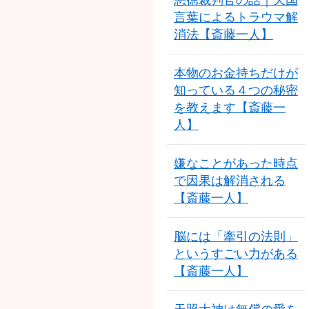
悪徳裁判官の話｜天国
言葉によるトラウマ解
消法【斎藤一人】
本物のお金持ちだけが
知っている４つの秘密
を教えます【斎藤一
人】
嫌なことがあった時点
で因果は解消される
【斎藤一人】
脳には「牽引の法則」
というすごい力がある
【斎藤一人】