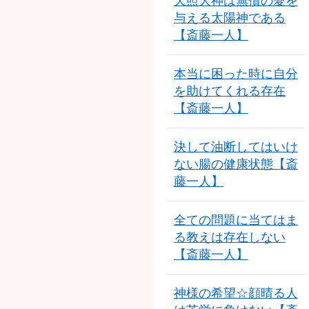
天照大神は無償の愛を
与える太陽神である
【斎藤一人】
本当に困った時に自分
を助けてくれる存在
【斎藤一人】
決して油断してはいけ
ない腸の健康状態【斎
藤一人】
全ての問題に当てはま
る教えは存在しない
【斎藤一人】
神様の希望☆顔晴る人