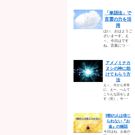
「単語法」で
言霊の力を活
用
はい、おはようご
ざいまーす。え
～、今日はです
ね、言葉につ･･･
アメノミナカ
ヌシの神に助
けてもらう方
法
え～、今から非常
に、えー、へんて
こりんな話をしま
す（笑）。今･･･
9割の人は信じ
られない『お
金』の秘話
今日はね、お金の