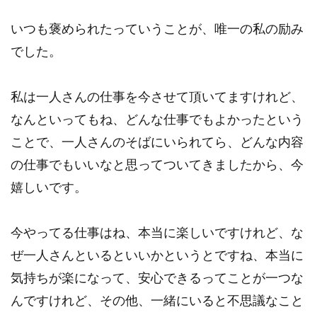
いつも褒められたっていうことが、唯一の私の励み
でした。
私は一人さんの仕事を今させて頂いてますけれど、
なんといってもね、どんな仕事でもよかったという
ことで、一人さんのそばにいられてら、どんな内容
の仕事でもいいなと思ってついてきましたから、今
嬉しいです。
今やってる仕事はね、本当に楽しいですけれど、な
ぜ一人さんといるといいかというとですね、本当に
気持ちが楽になって、安心できるってことが一つな
んですけれど、その他、一緒にいると不思議なこと