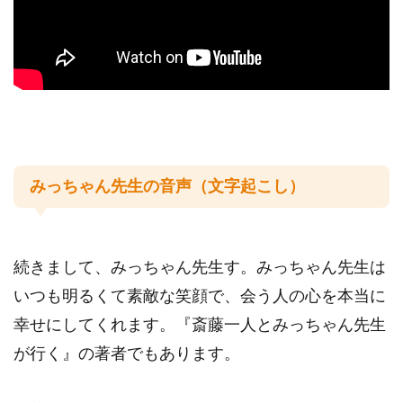
みっちゃん先生の音声（文字起こし）
続きまして、みっちゃん先生す。みっちゃん先生は
いつも明るくて素敵な笑顔で、会う人の心を本当に
幸せにしてくれます。『斎藤一人とみっちゃん先生
が行く』の著者でもあります。