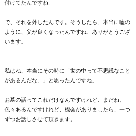
付けてたんですね。
で、それを外したんです。そうしたら、本当に嘘の
ように、父が良くなったんですね。ありがとうござ
います。
私はね、本当にその時に「世の中って不思議なこと
があるんだな。」と思ったんですね。
お墓の話ってこれだけなんですけれど、まだね、
色々あるんですけれど、機会がありましたら、一つ
ずつお話しさせて頂きます。