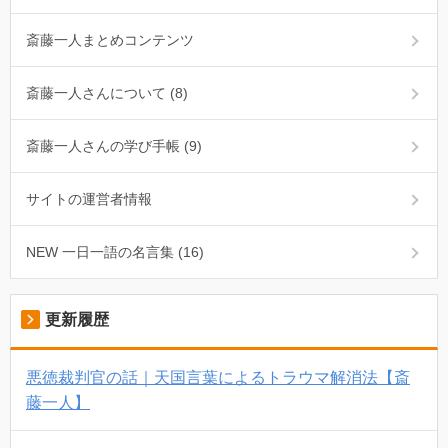
斎藤一人まとめコンテンツ
斎藤一人さんについて (8)
斎藤一人さんの学び手帳 (9)
サイトの運営者情報
NEW 一日一語の名言集 (16)
更新履歴
悪徳裁判官の話｜天国言葉によるトラウマ解消法【斎
藤一人】