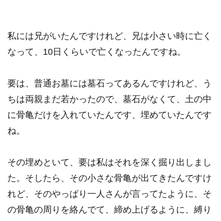
私には兄がいたんですけれど、兄は小さい時に亡く
なって、10日くらいで亡くなったんですね。
要は、普通お墓には墓石ってあるんですけれど、う
ちは両親まだ若かったので、墓石がなくて、土の中
に骨亀だけを入れていたんです、埋めていたんです
ね。
その埋めといて、要は私はそれを深く掘り出しまし
た。そしたら、その小さな骨亀が出てきたんですけ
れど、そのやっぱり一人さんが言ってたように、そ
の骨亀の周りを絡んでて、締め上げるように、縛り