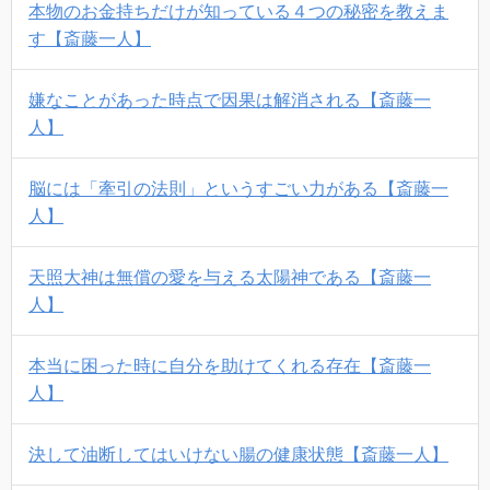
本物のお金持ちだけが知っている４つの秘密を教えま
す【斎藤一人】
嫌なことがあった時点で因果は解消される【斎藤一
人】
脳には「牽引の法則」というすごい力がある【斎藤一
人】
天照大神は無償の愛を与える太陽神である【斎藤一
人】
本当に困った時に自分を助けてくれる存在【斎藤一
人】
決して油断してはいけない腸の健康状態【斎藤一人】