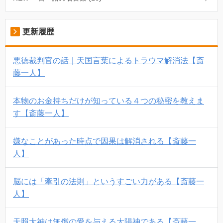
更新履歴
悪徳裁判官の話｜天国言葉によるトラウマ解消法【斎
藤一人】
本物のお金持ちだけが知っている４つの秘密を教えま
す【斎藤一人】
嫌なことがあった時点で因果は解消される【斎藤一
人】
脳には「牽引の法則」というすごい力がある【斎藤一
人】
天照大神は無償の愛を与える太陽神である【斎藤一