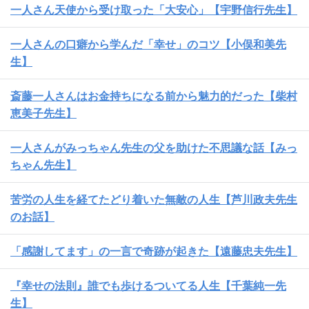
一人さん天使から受け取った「大安心」【宇野信行先生】
一人さんの口癖から学んだ「幸せ」のコツ【小俣和美先
生】
斎藤一人さんはお金持ちになる前から魅力的だった【柴村
恵美子先生】
一人さんがみっちゃん先生の父を助けた不思議な話【みっ
ちゃん先生】
苦労の人生を経てたどり着いた無敵の人生【芦川政夫先生
のお話】
「感謝してます」の一言で奇跡が起きた【遠藤忠夫先生】
『幸せの法則』誰でも歩けるついてる人生【千葉純一先
生】