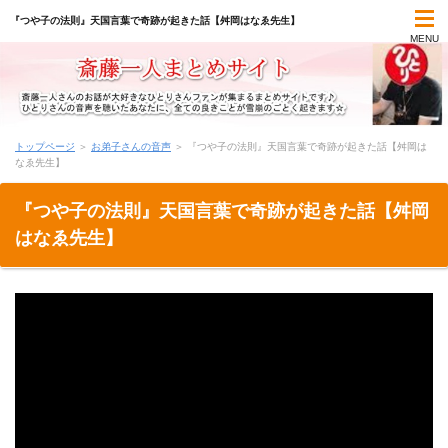
『つや子の法則』天国言葉で奇跡が起きた話【舛岡はなゑ先生】
MENU
TOP
トップページ
＞
お弟子さんの音声
＞
『つや子の法則』天国言葉で奇跡が起きた話【舛岡は
なゑ先生】
斎藤一人まとめコンテンツ
『つや子の法則』天国言葉で奇跡が起きた話【舛岡
一日一語の名言集
はなゑ先生】
オーディオブック(朗読)
最新書籍(本)
気づきメモ
学びのメモ帳