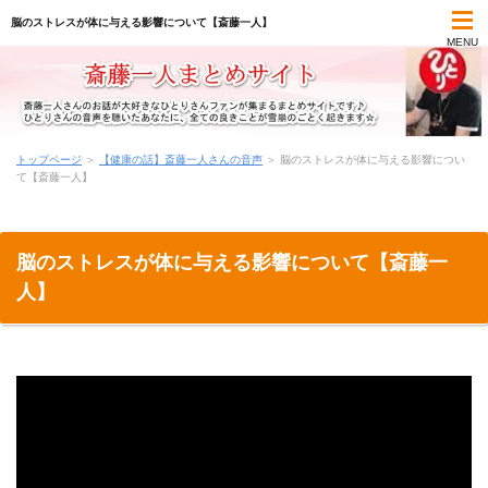
脳のストレスが体に与える影響について【斎藤一人】
MENU
TOP
トップページ
＞
【健康の話】斎藤一人さんの音声
＞
脳のストレスが体に与える影響につい
て【斎藤一人】
斎藤一人まとめコンテンツ
一日一語の名言集
脳のストレスが体に与える影響について【斎藤一
人】
オーディオブック(朗読)
最新書籍(本)
気づきメモ
学びのメモ帳