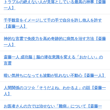
トラブルの絶えない人が見落としている最高の神事【斎藤
一人】
千手観音をイメージして千の手で自分を許し他人を許す
【斎藤一人】
神的な言霊で免疫力を高め奇跡的に病気を治す方法【斎藤
一人】
斎藤一人 成功脳｜脳の潜在意識を変える「おかしい」の
言霊
暗い気持ちになっても波動が乱れない不動心【斎藤一人】
人間関係のコツ☆「そうだよね、わかるよ」の話【斎藤一
人】
お医者さんの力では治せない「難病」について【斎藤一