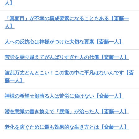
人】
「真面目」が不幸の構成要素になることもある【斎藤一
人】
人への反抗心は神様がつけた大切な要素【斎藤一人】
苦労を乗り越えてがんばりすぎた人の代償【斎藤一人】
波乱万丈どんとこい！この世の中に平凡はないんです【斎
藤一人】
神様の希望☆顔晴る人は苦労に負けない【斎藤一人】
潜在意識の書き換えで「腰痛」が治った人【斎藤一人】
老化を防ぐために最も効果的な生き方とは【斎藤一人】